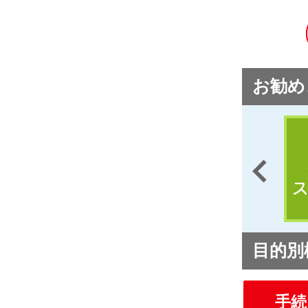
お勧め
目的別
手続