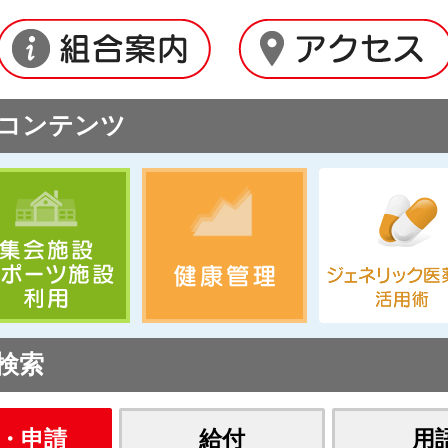
コンテンツ
検索
・申請
給付
用