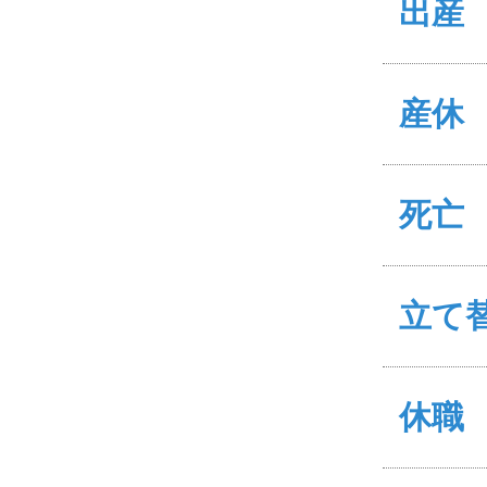
出産
産休
死亡
立て
休職