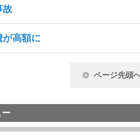
事故
費が高額に
ページ先頭
ュー