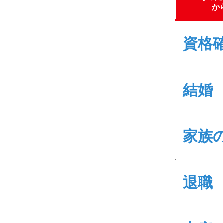
か
資格
結婚
家族
退職