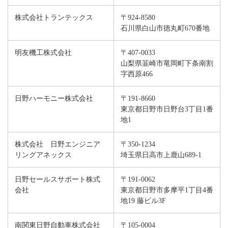
株式会社トランテックス
〒924-8580
石川県白山市徳丸町670番地
明友機工株式会社
〒407-0033
山梨県韮崎市竜岡町下条南割
字西原466
日野ハーモニー株式会社
〒191-8660
東京都日野市日野台3丁目1番
地1
株式会社 日野エンジニア
〒350-1234
リングアネックス
埼玉県日高市上鹿山689-1
日野セールスサポート株式
〒191-0062
会社
東京都日野市多摩平1丁目4番
地19 藤ビル3F
南関東日野自動車株式会社
〒105-0004