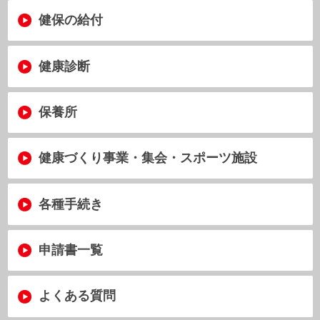
出産
産休
死亡
立て替え払い
休職